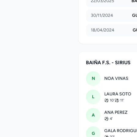
22/03/2025
BA
30/11/2024
GU
18/04/2024
GU
BAIÑA F.S. - SIRIUS
N
NOA VINAS
LAURA SOTO
L
⚽ 10'
⚽ 11'
ANA PEREZ
A
⚽ 4'
GALA RODRIGU
G