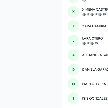
⚽ 27'
XIMENA CASTR
X
⚽ 12'
⚽ 17'
⚽ 35'
Y
YARA CAMBRA
LARA OTERO
L
⚽ 17'
⚽ 49'
A
ALEJANDRA SA
D
DANIELA GARA
M
MARTA LLORIA
I
ISIS GONZALEZ